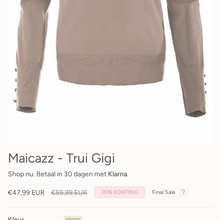
Maicazz - Trui Gigi
Shop nu. Betaal in 30 dagen met
Klarna
.
Reguliere
€47,99 EUR
€59,99 EUR
20%
KORTING
Final Sale
prijs
Kleur