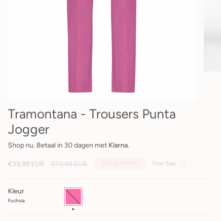
Tramontana - Trousers Punta
Jogger
Shop nu. Betaal in 30 dagen met
Klarna
.
Reguliere
€39,99 EUR
€79,99 EUR
50%
KORTING
Final Sale
prijs
Kleur
Fuchsia
Fuchsia