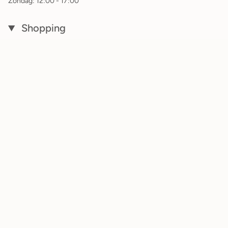
Zondag: 12:00 - 17:00
Shopping
Home
New Arrivals
Dames
Heren
Merken
Sale
Valuta
EUR €
© TAUPHE 2026
Winkels
Contact
Privacybeleid
Algemene voorwaarden